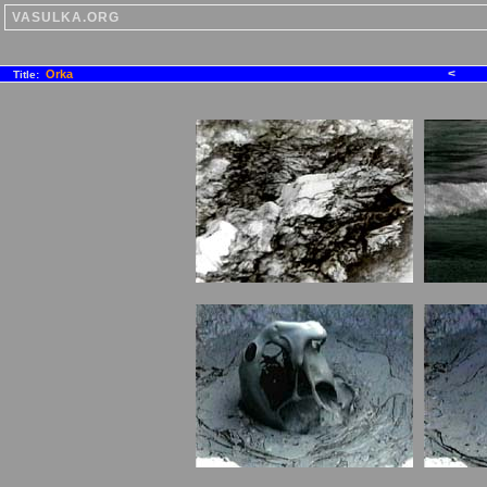
VASULKA.ORG
<
Orka
Title: