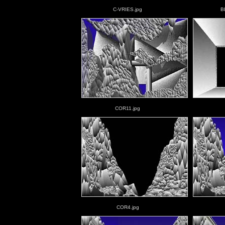
C-VRIES.jpg
B
COR11.jpg
COR4.jpg