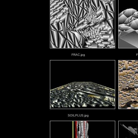
FRAC.jpg
F
SOILPLUS.jpg